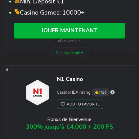
Min. Deposit
€1
Casino Games:
10000+
JOUER MAINTENANT
Secure link
Casino details
N1 Casino
CasinoHEX rating
7
/10
ADD TO FAVORITE
Bonus de Bienvenue
300% jusqu'à €4,000 + 200 FS