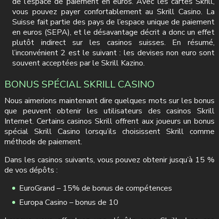
de l’espace de paiement en euros. Avec les cartes Skrill,
vous pouvez payer confortablement au Skrill Casino. La
Suisse fait partie des pays de l’espace unique de paiement
en euros (SEPA), et le désavantage décrit a donc un effet
plutôt indirect sur les casinos suisses. En résumé,
l’inconvénient 2 est le suivant : les devises non euro sont
souvent acceptées par le Skrill Kazino.
BONUS SPÉCIAL SKRILL CASINO
Nous aimerions maintenant dire quelques mots sur les bonus
que peuvent obtenir les utilisateurs des casinos Skrill
Internet. Certains casinos Skrill offrent aux joueurs un bonus
spécial Skrill Casino lorsqu’ils choisissent Skrill comme
méthode de paiement.
Dans les casinos suivants, vous pouvez obtenir jusqu’à 15 %
de vos dépôts :
EuroGrand – 15% de bonus de compétences
Europa Casino – bonus de 10