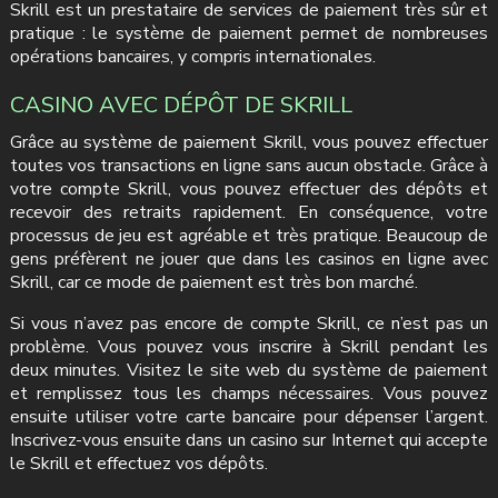
Skrill est un prestataire de services de paiement très sûr et
pratique : le système de paiement permet de nombreuses
opérations bancaires, y compris internationales.
CASINO AVEC DÉPÔT DE SKRILL
Grâce au système de paiement Skrill, vous pouvez effectuer
toutes vos transactions en ligne sans aucun obstacle. Grâce à
votre compte Skrill, vous pouvez effectuer des dépôts et
recevoir des retraits rapidement. En conséquence, votre
processus de jeu est agréable et très pratique. Beaucoup de
gens préfèrent ne jouer que dans les casinos en ligne avec
Skrill, car ce mode de paiement est très bon marché.
Si vous n’avez pas encore de compte Skrill, ce n’est pas un
problème. Vous pouvez vous inscrire à Skrill pendant les
deux minutes. Visitez le site web du système de paiement
et remplissez tous les champs nécessaires. Vous pouvez
ensuite utiliser votre carte bancaire pour dépenser l’argent.
Inscrivez-vous ensuite dans un casino sur Internet qui accepte
le Skrill et effectuez vos dépôts.