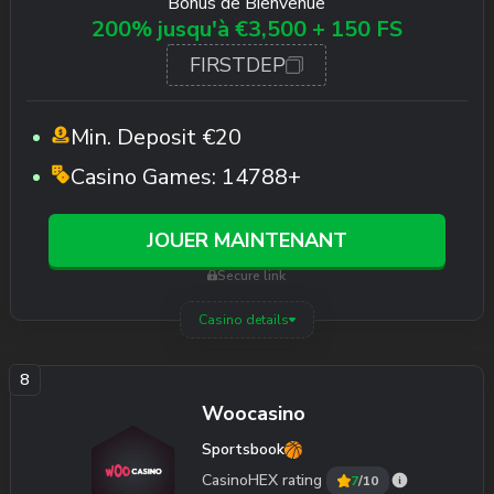
Bonus de Bienvenue
200% jusqu'à €3,500 + 150 FS
FIRSTDEP
Min. Deposit
€20
Casino Games:
14788+
JOUER MAINTENANT
Secure link
Casino details
Woocasino
Sportsbook
CasinoHEX rating
7
/10