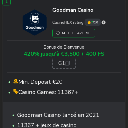
Goodman Casino
CasinoHEX rating
7
/10
ADD TO FAVORITE
Bonus de Bienvenue
420% jusqu'à €3,500 + 400 FS
G1
Min. Deposit
€20
Casino Games:
11367+
Goodman Casino lancé en 2021
11367 + jeux de casino