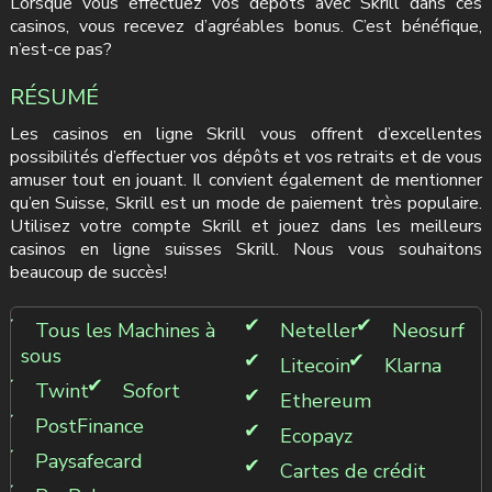
Lorsque vous effectuez vos dépôts avec Skrill dans ces
casinos, vous recevez d’agréables bonus. C’est bénéfique,
n’est-ce pas?
RÉSUMÉ
Les casinos en ligne Skrill vous offrent d’excellentes
possibilités d’effectuer vos dépôts et vos retraits et de vous
amuser tout en jouant. Il convient également de mentionner
qu’en Suisse, Skrill est un mode de paiement très populaire.
Utilisez votre compte Skrill et jouez dans les meilleurs
casinos en ligne suisses Skrill. Nous vous souhaitons
beaucoup de succès!
Tous les Machines à
Neteller
Neosurf
sous
Litecoin
Klarna
Twint
Sofort
Ethereum
PostFinance
Ecopayz
Paysafecard
Cartes de crédit