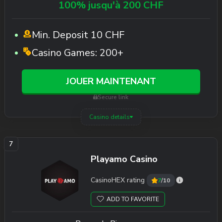
100% jusqu'à 200 CHF
Min. Deposit
10 CHF
Casino Games:
200+
JOUER MAINTENANT
Secure link
Casino details
Playamo Casino
CasinoHEX rating
7
/10
ADD TO FAVORITE