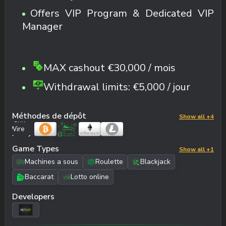
Offers VIP Program & Dedicated VIP
Manager
MAX cashout
€30,000 / mois
Withdrawal limits:
€5,000 / jour
Méthodes de dépôt
Show all +4
Bank
Wire
Transfer
Game Types
Show all +1
Machines a sous
Roulette
Blackjack
Baccarat
Lotto online
Developers