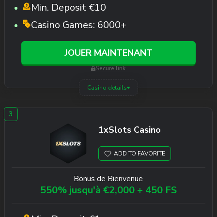
Min. Deposit
€10
Casino Games:
6000+
JOUER MAINTENANT
Secure link
Casino details
1xSlots Casino
ADD TO FAVORITE
Bonus de Bienvenue
550% jusqu'à €2,000 + 450 FS