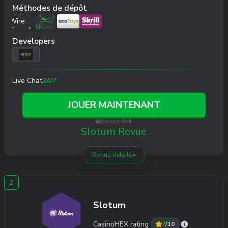
Méthodes de dépôt
Bank
Wire
Transfer
Developers
Live Chat
24/7
JOUER MAINTENANT
Secure link
Slotum Revue
Bonus details
Slotum
CasinoHEX rating
7
/10