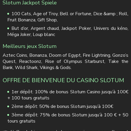
Slotum Jackpot Spiele
100 Cats, Age of Troy, Bell or Fortune, Dice &amp ; Roll,
Fruit Bonanza, Gift Shop,
But d’or, Argent chaud, Jackpot Poker, Univers du kéno,
Méga Joker, Loup blanc
Meilleurs jeux Slotum
Aztec Coins, Bonanza, Doom of Egypt, Fire Lightning, Gonzo’s
Quest, Reactoonz, Rise of Olympus Starburst, Take the
Bank, Wild Shark, Vikings & Gods.
OFFRE DE BIENVENUE DU CASINO SLOTUM
1er dépôt: 100% de bonus Slotum Casino jusqu’à 100€
+ 100 tours gratuits
2ème dépôt: 50% de bonus Slotum jusqu’à 100€
3ème dépôt: 75% de bonus Slotum jusqu’à 100 € + 50
tours gratuits