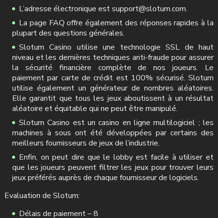
L’adresse électronique est
support@slotum.com
.
La page FAQ offre également des réponses rapides à la
plupart des questions générales.
Slotum Casino utilise une technologie SSL de haut
niveau et les dernières techniques anti-fraude pour assurer
la sécurité financière complète de nos joueurs. Le
paiement par carte de crédit est 100% sécurisé. Slotum
utilise également un générateur de nombres aléatoires.
Elle garantit que tous les jeux aboutissent à un résultat
aléatoire et équitable qui ne peut être manipulé.
Slotum Casino est un casino en ligne multilogiciel ; les
machines à sous ont été développées par certains des
meilleurs fournisseurs de jeux de l’industrie.
Enfin, on peut dire que le lobby est facile à utiliser et
que les joueurs peuvent filtrer les jeux pour trouver leurs
jeux préférés auprès de chaque fournisseur de logiciels.
Evaluation de Slotum:
Délais de paiement – 8