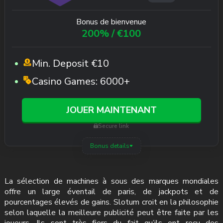
Bonus de bienvenue
200% / €100
Min. Deposit
€10
Casino Games:
6000+
JOUER MAINTENANT
Secure link
Bonus details
La sélection de machines à sous des marques mondiales
offre un large éventail de paris, de jackpots et de
pourcentages élevés de gains. Slotum croit en la philosophie
selon laquelle la meilleure publicité peut être faite par les
joueurs. Ils sont très fiers du fait qu’ils ont reçu des