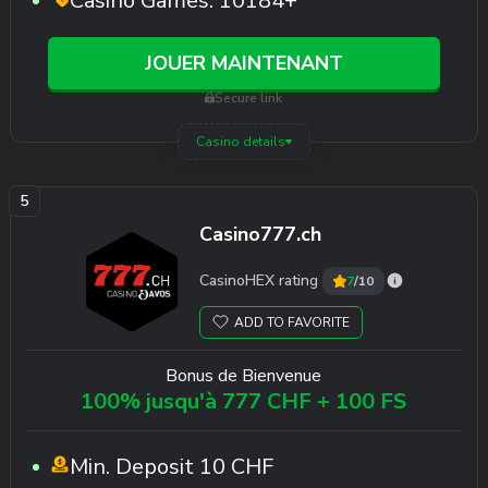
Casino Games:
10184+
JOUER MAINTENANT
Secure link
Casino details
Casino777.ch
CasinoHEX rating
7
/10
ADD TO FAVORITE
Bonus de Bienvenue
100% jusqu'à 777 CHF + 100 FS
Min. Deposit
10 CHF