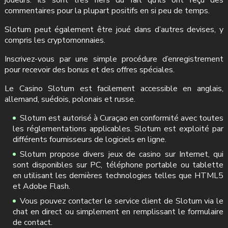
commentaires pour la plupart positifs en si peu de temps.
Slotum peut également être joué dans d’autres devises, y
compris les cryptomonnaies.
Inscrivez-vous par une simple procédure d’enregistrement
pour recevoir des bonus et des offres spéciales.
Le Casino Slotum est facilement accessible en anglais,
allemand, suédois, polonais et russe.
Slotum est autorisé à Curaçao en conformité avec toutes
les réglementations applicables. Slotum est exploité par
différents fournisseurs de logiciels en ligne.
Slotum propose divers jeux de casino sur Internet, qui
sont disponibles sur PC, téléphone portable ou tablette
en utilisant les dernières technologies telles que HTML5
et Adobe Flash.
Vous pouvez contacter le service client de Slotum via le
chat en direct ou simplement en remplissant le formulaire
de contact.