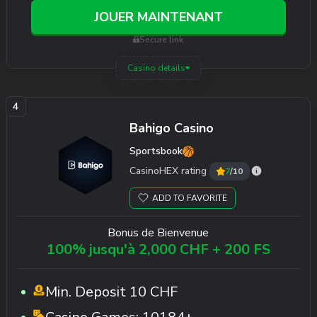
JOUER MAINTENANT
Secure link
Casino details
Bahigo Casino
Sportsbook
CasinoHEX rating
7
/10
ADD TO FAVORITE
Bonus de Bienvenue
100% jusqu'à 2,000 CHF + 200 FS
Min. Deposit
10 CHF