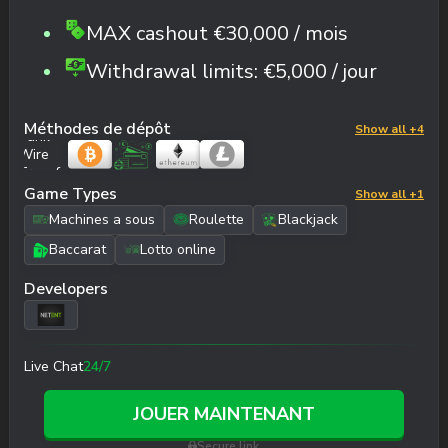
MAX cashout
€30,000 / mois
Withdrawal limits:
€5,000 / jour
Méthodes de dépôt
Show all +4
Bank
Wire
Transfer
Game Types
Show all +1
Machines a sous
Roulette
Blackjack
Baccarat
Lotto online
Developers
Live Chat
24/7
JOUER MAINTENANT
Secure link