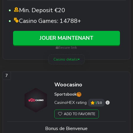
Min. Deposit
€20
Casino Games:
14788+
JOUER MAINTENANT
Secure link
Casino details
Woocasino
Sportsbook
CasinoHEX rating
7
/10
ADD TO FAVORITE
Bonus de Bienvenue