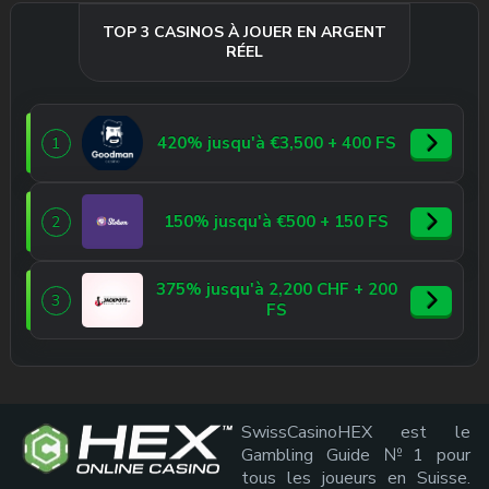
TOP 3 CASINOS À JOUER EN ARGENT
RÉEL
420% jusqu'à €3,500 + 400 FS
1
150% jusqu'à €500 + 150 FS
2
375% jusqu'à 2,200 CHF + 200
3
FS
SwissCasinoHEX est le
Gambling Guide №1 pour
tous les joueurs en Suisse.