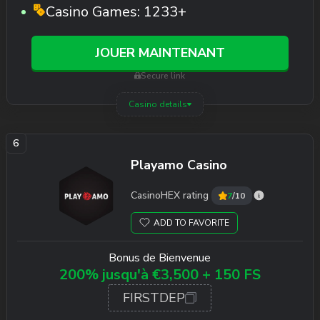
Casino Games:
1233+
JOUER MAINTENANT
Secure link
Casino details
Playamo Casino
CasinoHEX rating
7
/10
ADD TO FAVORITE
Bonus de Bienvenue
200% jusqu'à €3,500 + 150 FS
FIRSTDEP