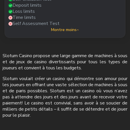
Deposit limits
Loss limits
Time limits
Self Assessment Test
Montre moins
Slotum Casino propose une large gamme de machines à sous
et de jeux de casino divertissants pour tous les types de
joueurs et convient à tous les budgets.
Slotum voulait créer un casino qui démontre son amour pour
les joueurs en offrant une vaste sélection de machines à sous
et de paris possibles. Slotum est un casino où vous n’avez
pas à attendre des jours et des jours avant de recevoir votre
paiement! Le casino est convivial, sans avoir à se soucier de
milliers de petits détails – il suffit de se détendre et de jouer
pour le plaisir.