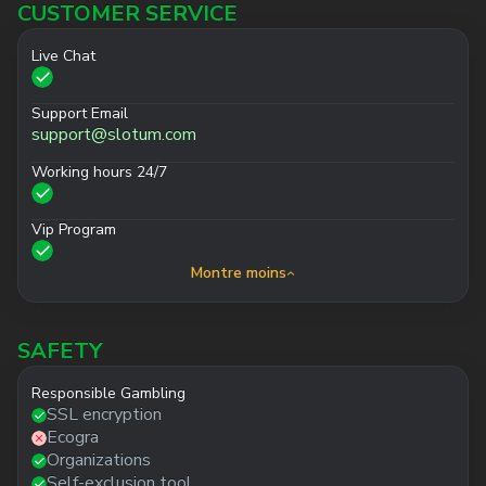
CUSTOMER SERVICE
Live Chat
Support Email
support@slotum.com
Working hours 24/7
Vip Program
Montre moins
SAFETY
Responsible Gambling
SSL encryption
Ecogra
Organizations
Self-exclusion tool