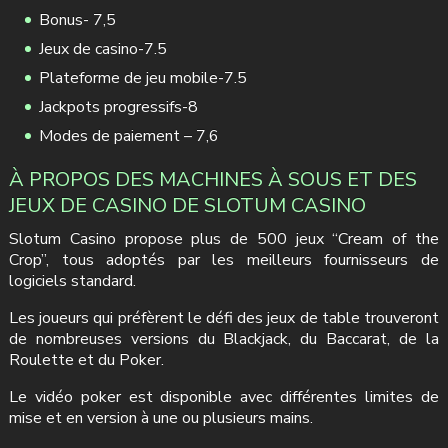
Bonus- 7,5
Jeux de casino-7.5
Plateforme de jeu mobile-7.5
Jackpots progressifs-8
Modes de paiement – 7,6
À PROPOS DES MACHINES À SOUS ET DES
JEUX DE CASINO DE SLOTUM CASINO
Slotum Casino propose plus de 500 jeux “Cream of the
Crop”, tous adoptés par les meilleurs fournisseurs de
logiciels standard.
Les joueurs qui préfèrent le défi des jeux de table trouveront
de nombreuses versions du Blackjack, du Baccarat, de la
Roulette et du Poker.
Le vidéo poker est disponible avec différentes limites de
mise et en version à une ou plusieurs mains.